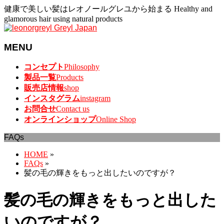
健康で美しい髪はレオノールグレユから始まる Healthy and
glamorous hair using natural products
MENU
メ
コンセプト
Philosophy
ニ
製品一覧
Products
ュ
販売店情報
shop
ー
インスタグラム
instagram
を
お問合せ
Contact us
飛
オンラインショップ
Online Shop
ば
FAQs
す
HOME
»
FAQs
»
髪の毛の輝きをもっと出したいのですが？
髪の毛の輝きをもっと出した
いのですが？