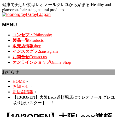
健康で美しい髪はレオノールグレユから始まる Healthy and
glamorous hair using natural products
MENU
メ
コンセプト
Philosophy
ニ
製品一覧
Products
ュ
販売店情報
shop
ー
インスタグラム
instagram
を
お問合せ
Contact us
飛
オンラインショップ
Online Shop
ば
お知らせ
す
HOME
»
お知らせ
»
新店舗情報
»
【10/3OPEN】大阪Laox道頓堀店にてレオノールグレユ
取り扱いスタート！！
【10/3OPEN】大阪Laox道頓